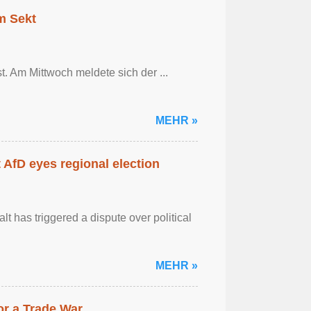
em Sekt
t. Am Mittwoch meldete sich der ...
MEHR »
AfD eyes regional election
 has triggered a dispute over political
MEHR »
r a Trade War