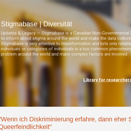
Direkt zum Hauptbereich
Stigmabase | Diversität
Updates & Legacy — Stigmabase is a Canadian Non-Governmental & No
to inform about stigma around the world and make the data collect
Stigmabase is very attentive to misinformation and lists only reliab
individuals or categories of individuals is a too common phenomenon
problem around the world and many complex factors are involved.
Library for researcher
"Wenn ich Diskriminierung erfahre, dann eher 
Queerfeindlichkeit"