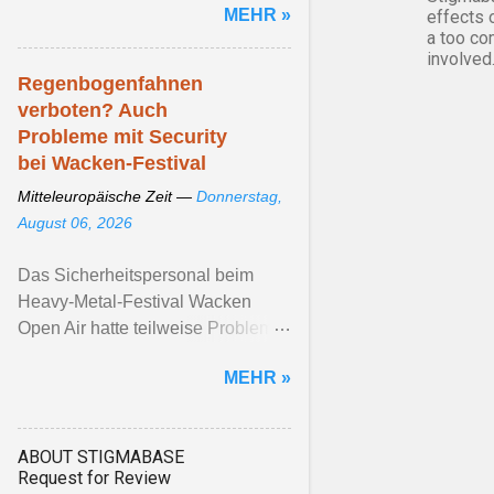
MEHR »
effects 
a too co
involved
Regenbogenfahnen
verboten? Auch
Probleme mit Security
bei Wacken-Festival
Mitteleuropäische Zeit —
Donnerstag,
August 06, 2026
Das Sicherheitspersonal beim
Heavy-Metal-Festival Wacken
Open Air hatte teilweise Probleme
mit Regenbogenfahnen. Die
MEHR »
Veranstalter*innen betonen, ...
Artikel ansehen ...
ABOUT STIGMABASE
Request for Review