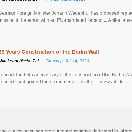
German Foreign Minister Johann Wadephul has proposed repla
mission ​in Lebanon with an EU-mandated force ‌to ... Artikel anse
65 Years Construction of the Berlin Wall
Mitteleuropäische Zeit —
Dienstag, Juli 14, 2026
To mark the 65th anniversary of the construction of the Berlin Wal
concerts and guided tours commemorates the ... View article...
se is a canadian non-profit internet initiative dedicated to inf