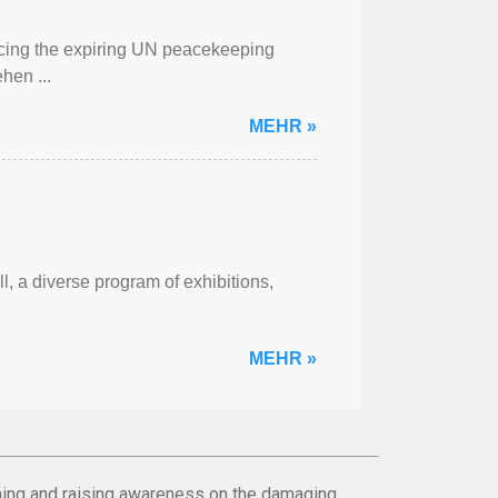
cing the expiring UN peacekeeping
hen ...
MEHR »
l, a diverse program of exhibitions,
MEHR »
orming and raising awareness on the damaging