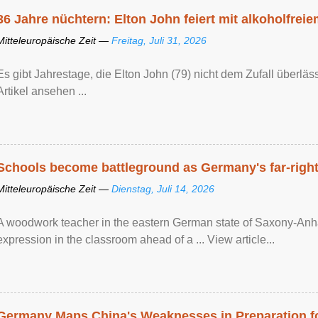
36 Jahre nüchtern: Elton John feiert mit alkoholfrei
Mitteleuropäische Zeit —
Freitag, Juli 31, 2026
Es gibt Jahrestage, die Elton John (79) nicht dem Zufall überläss
Artikel ansehen ...
Schools become battleground as Germany's far-right 
Mitteleuropäische Zeit —
Dienstag, Juli 14, 2026
A woodwork teacher in the eastern German state of Saxony-Anhalt
expression in the classroom ahead of a ... View article...
Germany Maps China's Weaknesses in Preparation fo