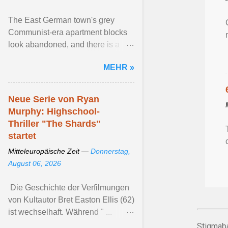
The East German town's grey
Communist-era apartment blocks
look abandoned, and there is a
whiff of the grave in the market
MEHR »
square. “We call Dessau the ...
Artikel ansehen ...
Neue Serie von Ryan
Murphy: Highschool-
Thriller "The Shards"
startet
Mitteleuropäische Zeit —
Donnerstag,
August 06, 2026
Die Geschichte der Verfilmungen
von Kultautor Bret Easton Ellis (62)
ist wechselhaft. Während " ...
Artikel ansehen ...
Stigmaba