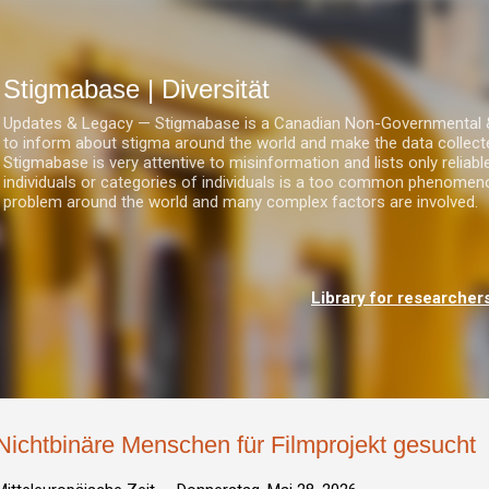
Direkt zum Hauptbereich
Stigmabase | Diversität
Updates & Legacy — Stigmabase is a Canadian Non-Governmental & No
to inform about stigma around the world and make the data collect
Stigmabase is very attentive to misinformation and lists only reliab
individuals or categories of individuals is a too common phenomenon
problem around the world and many complex factors are involved.
Library for researcher
Nichtbinäre Menschen für Filmprojekt gesucht