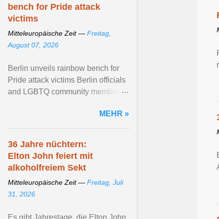
bench for Pride attack
victims
Mitteleuropäische Zeit —
Freitag,
August 07, 2026
Berlin unveils rainbow bench for
Pride attack victims Berlin officials
and LGBTQ community members
unveil a rainbow bench and plant a
MEHR »
maple tree ... View article...
36 Jahre nüchtern:
Elton John feiert mit
alkoholfreiem Sekt
Mitteleuropäische Zeit —
Freitag, Juli
31, 2026
Es gibt Jahrestage, die Elton John