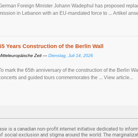
German Foreign Minister Johann Wadephul has proposed repla
mission ​in Lebanon with an EU-mandated force ‌to ... Artikel anse
65 Years Construction of the Berlin Wall
Mitteleuropäische Zeit —
Dienstag, Juli 14, 2026
To mark the 65th anniversary of the construction of the Berlin Wal
concerts and guided tours commemorates the ... View article...
se is a canadian non-profit internet initiative dedicated to inf
of social exclusion and stigma around the world. The marginalizati