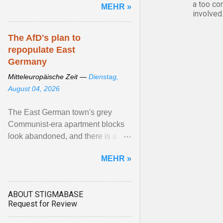
a too co
MEHR »
involved
The AfD's plan to
repopulate East
Germany
Mitteleuropäische Zeit —
Dienstag,
August 04, 2026
The East German town's grey
Communist-era apartment blocks
look abandoned, and there is a
whiff of the grave in the market
MEHR »
square. “We call Dessau the ...
Artikel ansehen ...
ABOUT STIGMABASE
Request for Review