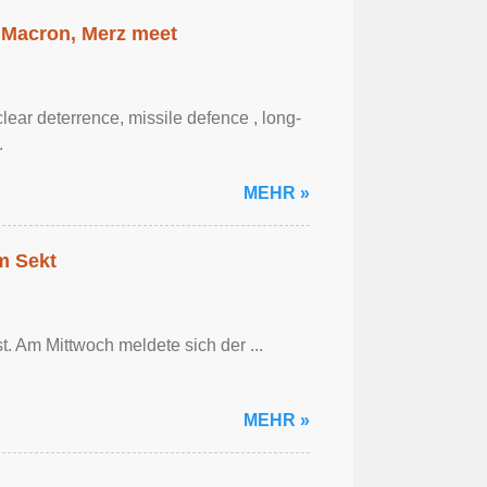
 Macron, Merz meet
ar ‌deterrence, missile defence , long-
.
MEHR »
em Sekt
t. Am Mittwoch meldete sich der ...
MEHR »