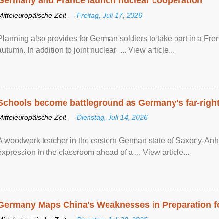
Germany and France launch nuclear cooperation
Mitteleuropäische Zeit —
Freitag, Juli 17, 2026
Planning also provides for German soldiers to take part in a French
autumn. In addition to joint nuclear ... View article...
Schools become battleground as Germany's far-right 
Mitteleuropäische Zeit —
Dienstag, Juli 14, 2026
A woodwork teacher in the eastern German state of Saxony-Anhalt
expression in the classroom ahead of a ... View article...
Germany Maps China's Weaknesses in Preparation fo