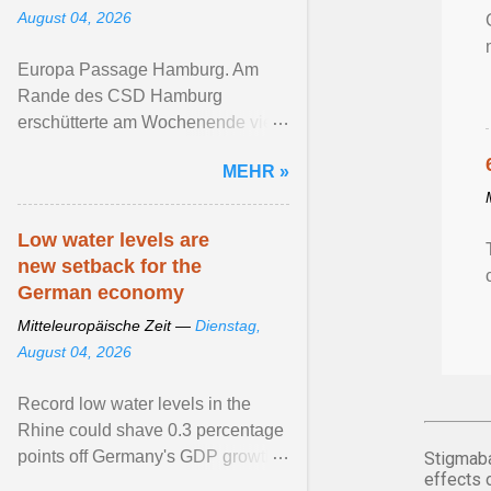
August 04, 2026
Europa Passage Hamburg. Am
Rande des CSD Hamburg
erschütterte am Wochenende viele
queere ... Artikel ansehen ...
MEHR »
Low water levels are
new setback for the
German economy
Mitteleuropäische Zeit —
Dienstag,
August 04, 2026
Record low water levels in the
Rhine could shave 0.3 percentage
points off Germany's GDP growth
Stigmaba
effects 
this year. View article...