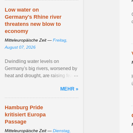
Low water on
Germany's Rhine river
threatens new blow to
economy
Mitteleuropäische Zeit —
Freitag,
August 07, 2026
Dwindling water levels on
Germany's big rivers, worsened by
heat and drought, are raising fears
that badly constrained riverboat
MEHR »
cargo traffic may ... View article...
Hamburg Pride
kritisiert Europa
Passage
Mitteleuropäische Zeit —
Dienstag,