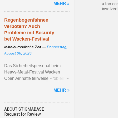
MEHR »
a too co
square. “We call Dessau the ...
involved
Artikel ansehen ...
Regenbogenfahnen
verboten? Auch
Probleme mit Security
bei Wacken-Festival
Mitteleuropäische Zeit —
Donnerstag,
August 06, 2026
Das Sicherheitspersonal beim
Heavy-Metal-Festival Wacken
Open Air hatte teilweise Probleme
mit Regenbogenfahnen. Die
MEHR »
Veranstalter*innen betonen, ...
Artikel ansehen ...
ABOUT STIGMABASE
Request for Review