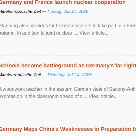
Germany and France launch nuclear cooperation
Mitteleuropäische Zeit —
Freitag, Juli 17, 2026
Planning also provides for German soldiers to take part in a French
autumn. In addition to joint nuclear ... View article...
Schools become battleground as Germany's far-right 
Mitteleuropäische Zeit —
Dienstag, Juli 14, 2026
A woodwork teacher in the eastern German state of Saxony-Anhalt
expression in the classroom ahead of a ... View article...
Germany Maps China's Weaknesses in Preparation fo