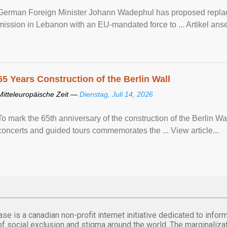
German Foreign Minister Johann Wadephul has proposed repla
mission ​in Lebanon with an EU-mandated force ‌to ... Artikel anse
65 Years Construction of the Berlin Wall
Mitteleuropäische Zeit —
Dienstag, Juli 14, 2026
To mark the 65th anniversary of the construction of the Berlin Wal
concerts and guided tours commemorates the ... View article...
se is a canadian non-profit internet initiative dedicated to inf
of social exclusion and stigma around the world. The marginalizati