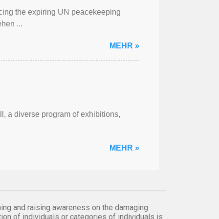
cing the expiring UN peacekeeping
hen ...
MEHR »
l, a diverse program of exhibitions,
MEHR »
orming and raising awareness on the damaging
on of individuals or categories of individuals is