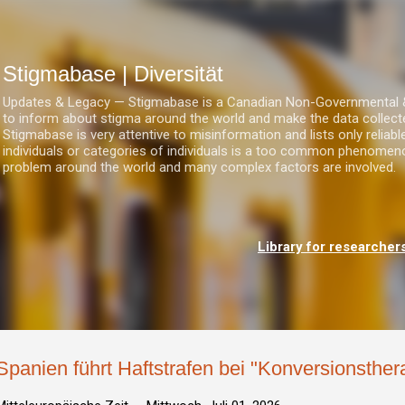
Direkt zum Hauptbereich
Stigmabase | Diversität
Updates & Legacy — Stigmabase is a Canadian Non-Governmental & No
to inform about stigma around the world and make the data collect
Stigmabase is very attentive to misinformation and lists only reliab
individuals or categories of individuals is a too common phenomenon
problem around the world and many complex factors are involved.
Library for researcher
Spanien führt Haftstrafen bei "Konversionsther