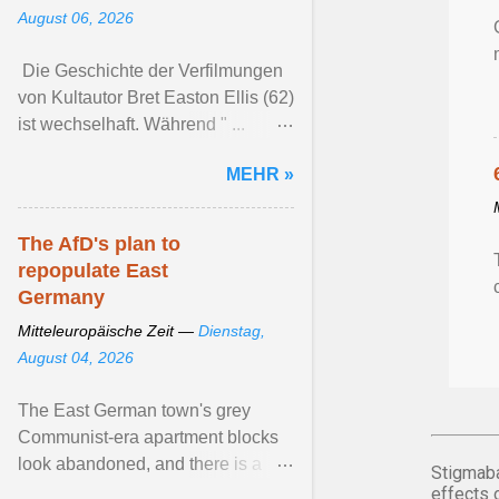
August 06, 2026
Die Geschichte der Verfilmungen
von Kultautor Bret Easton Ellis (62)
ist wechselhaft. Während " ...
Artikel ansehen ...
MEHR »
The AfD's plan to
repopulate East
Germany
Mitteleuropäische Zeit —
Dienstag,
August 04, 2026
The East German town's grey
Communist-era apartment blocks
look abandoned, and there is a
Stigmaba
whiff of the grave in the market
effects 