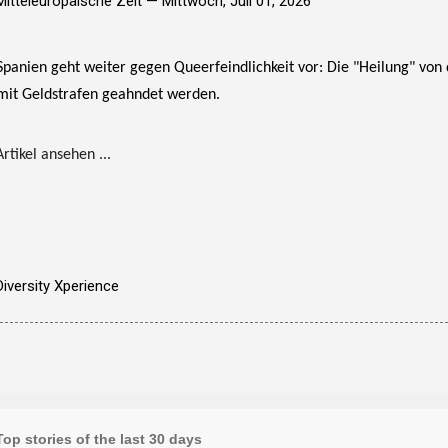
Mitteleuropäische Zeit —
Mittwoch, Juli 01, 2026
Spanien geht weiter gegen Queerfeindlichkeit vor: Die "Heilung" vo
mit Geldstrafen geahndet werden.
Artikel ansehen ...
Diversity Xperience
Top stories of the last 30 days