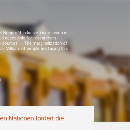
nprofit Initiative. Our mission is
ed accessible for researchers.
le sources. — The marginalization of
. Millions of people are facing this
s
en Nationen fordert die