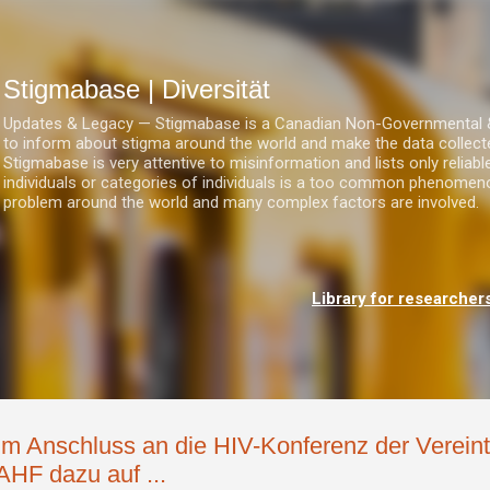
Direkt zum Hauptbereich
Stigmabase | Diversität
Updates & Legacy — Stigmabase is a Canadian Non-Governmental & No
to inform about stigma around the world and make the data collect
Stigmabase is very attentive to misinformation and lists only reliab
individuals or categories of individuals is a too common phenomenon
problem around the world and many complex factors are involved.
Library for researcher
Im Anschluss an die HIV-Konferenz der Vereint
AHF dazu auf ...