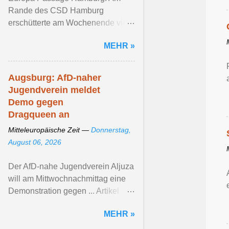
Rande des CSD Hamburg
erschütterte am Wochenende viele
queere ... Artikel ansehen ...
MEHR »
Augsburg: AfD-naher
Jugendverein meldet
Demo gegen
Dragqueen an
Mitteleuropäische Zeit —
Donnerstag,
August 06, 2026
Der AfD-nahe Jugendverein Aljuza
will am Mittwochnachmittag eine
Demonstration gegen ... Artikel
ansehen ...
MEHR »