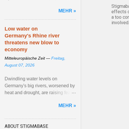
mit Regenbogenfahnen. Die
Stigmaba
MEHR »
effects 
Veranstalter*innen betonen, ...
a too co
Artikel ansehen ...
involved
Low water on
Germany's Rhine river
threatens new blow to
economy
Mitteleuropäische Zeit —
Freitag,
August 07, 2026
Dwindling water levels on
Germany's big rivers, worsened by
heat and drought, are raising fears
that badly constrained riverboat
MEHR »
cargo traffic may ... View article...
ABOUT STIGMABASE