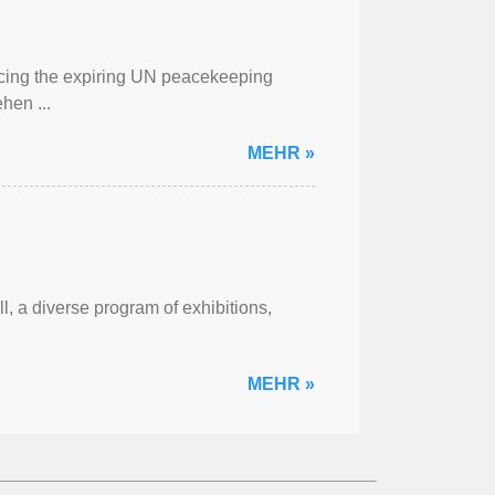
cing the expiring UN peacekeeping
hen ...
MEHR »
l, a diverse program of exhibitions,
MEHR »