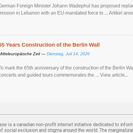
German Foreign Minister Johann Wadephul has proposed repla
mission ​in Lebanon with an EU-mandated force ‌to ... Artikel anse
65 Years Construction of the Berlin Wall
Mitteleuropäische Zeit —
Dienstag, Juli 14, 2026
To mark the 65th anniversary of the construction of the Berlin Wal
concerts and guided tours commemorates the ... View article...
se is a canadian non-profit internet initiative dedicated to inf
of social exclusion and stigma around the world. The marginalizati