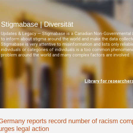
Direkt zum Hauptbereich
Stigmabase | Diversität
Updates & Legacy — Stigmabase is a Canadian Non-Governmental & No
to inform about stigma around the world and make the data collect
Stigmabase is very attentive to misinformation and lists only reliab
individuals or categories of individuals is a too common phenomenon
problem around the world and many complex factors are involved.
Library for researcher
Germany reports record number of racism com
urges legal action