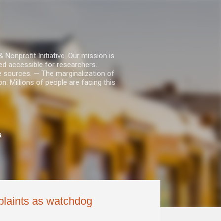
nprofit Initiative. Our mission is
ed accessible for researchers.
le sources. — The marginalization of
. Millions of people are facing this
s
plaints as watchdog