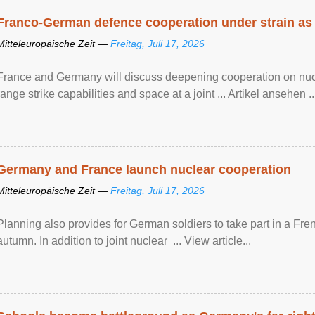
Franco-German defence cooperation under strain as
Mitteleuropäische Zeit —
Freitag, Juli 17, 2026
France and Germany will discuss deepening cooperation on nucle
range strike capabilities and space at a joint ... Artikel ansehen ..
Germany and France launch nuclear cooperation
Mitteleuropäische Zeit —
Freitag, Juli 17, 2026
Planning also provides for German soldiers to take part in a French
autumn. In addition to joint nuclear ... View article...