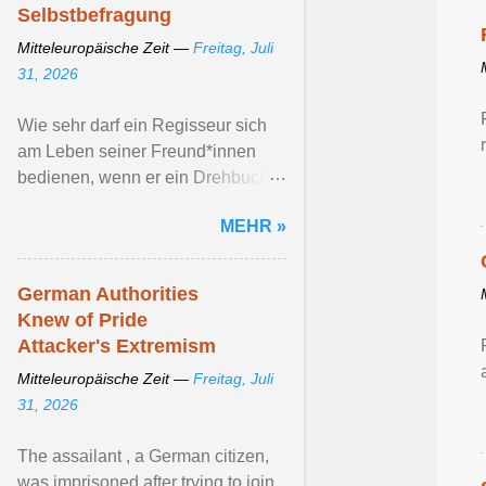
Selbstbefragung
Mitteleuropäische Zeit —
Freitag, Juli
31, 2026
Wie sehr darf ein Regisseur sich
am Leben seiner Freund*innen
bedienen, wenn er ein Drehbuch
schreibt ? Über diese Frage
MEHR »
künstlerischen Schaffens ... Artikel
ansehen ...
German Authorities
Knew of Pride
Attacker's Extremism
Mitteleuropäische Zeit —
Freitag, Juli
31, 2026
The assailant , a German citizen,
was imprisoned after trying to join