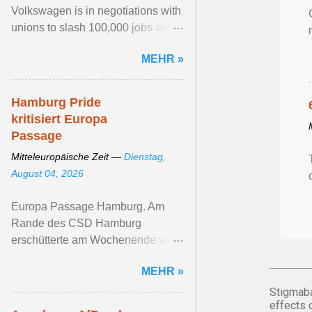
Volkswagen is in negotiations with
unions to slash 100,000 jobs and
shutter factories. That's serving as
MEHR »
fuel for the far - right ... Artikel
ansehen ...
Hamburg Pride
kritisiert Europa
Passage
Mitteleuropäische Zeit —
Dienstag,
August 04, 2026
Europa Passage Hamburg. Am
Rande des CSD Hamburg
erschütterte am Wochenende viele
queere ... Artikel ansehen ...
MEHR »
Stigmaba
effects 