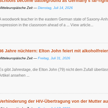
Schools become battleground as Germany's far-right 
Mitteleuropäische Zeit —
Dienstag, Juli 14, 2026
A woodwork teacher in the eastern German state of Saxony-Anhalt
expression in the classroom ahead of a ... View article...
36 Jahre nüchtern: Elton John feiert mit alkoholfrei
Mitteleuropäische Zeit —
Freitag, Juli 31, 2026
Es gibt Jahrestage, die Elton John (79) nicht dem Zufall überläss
Artikel ansehen ...
Verhinderung der HIV-Übertragung von der Mutter au