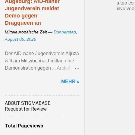
Augsburg: AfD-naher
a too co
Jugendverein meldet
involved
Demo gegen
Dragqueen an
Mitteleuropäische Zeit —
Donnerstag,
August 06, 2026
Der AfD-nahe Jugendverein Aljuza
will am Mittwochnachmittag eine
Demonstration gegen ... Artikel
ansehen ...
MEHR »
ABOUT STIGMABASE
Request for Review
Total Pageviews