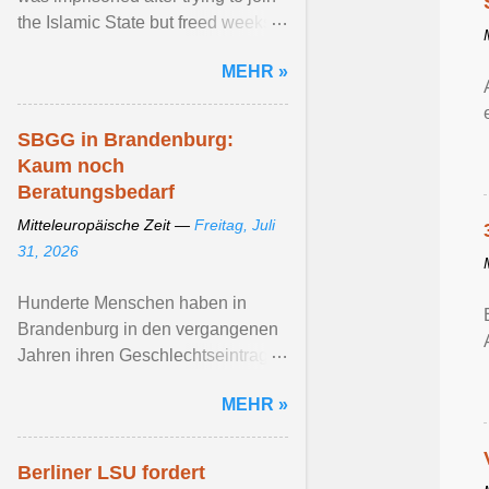
the Islamic State but freed weeks
before attacking a gay Pride event
MEHR »
in ... Artikel ansehen ...
SBGG in Brandenburg:
Kaum noch
Beratungsbedarf
Mitteleuropäische Zeit —
Freitag, Juli
31, 2026
Hunderte Menschen haben in
Brandenburg in den vergangenen
Jahren ihren Geschlechtseintrag
ändern lassen. Artikel ansehen ...
MEHR »
Berliner LSU fordert