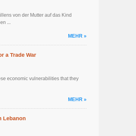
llens von der Mutter auf das Kind
en ...
MEHR »
r a Trade War
se economic vulnerabilities that they
MEHR »
in Lebanon