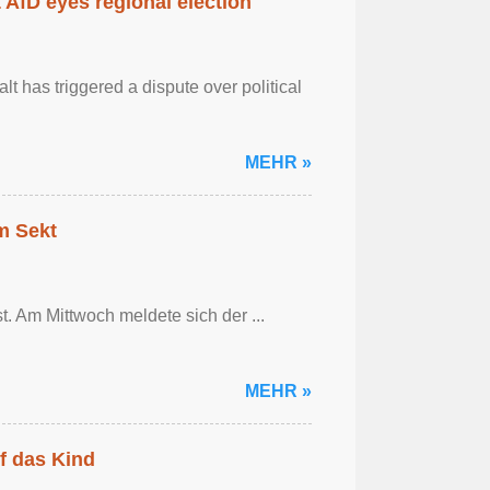
AfD eyes regional election
 has triggered a dispute over political
MEHR »
em Sekt
t. Am Mittwoch meldete sich der ...
MEHR »
f das Kind