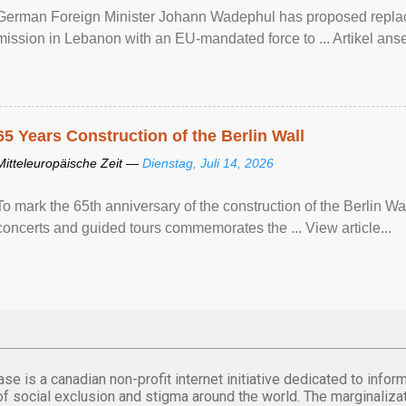
German Foreign Minister Johann Wadephul has proposed repla
mission ​in Lebanon with an EU-mandated force ‌to ... Artikel anse
65 Years Construction of the Berlin Wall
Mitteleuropäische Zeit —
Dienstag, Juli 14, 2026
To mark the 65th anniversary of the construction of the Berlin Wal
concerts and guided tours commemorates the ... View article...
se is a canadian non-profit internet initiative dedicated to inf
of social exclusion and stigma around the world. The marginalizati