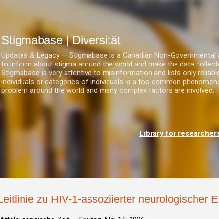
Direkt zum Hauptbereich
Stigmabase | Diversität
Updates & Legacy — Stigmabase is a Canadian Non-Governmental & No
to inform about stigma around the world and make the data collect
Stigmabase is very attentive to misinformation and lists only reliab
individuals or categories of individuals is a too common phenomenon
problem around the world and many complex factors are involved.
Library for researcher
Leitlinie zu HIV-1-assoziierter neurologischer 