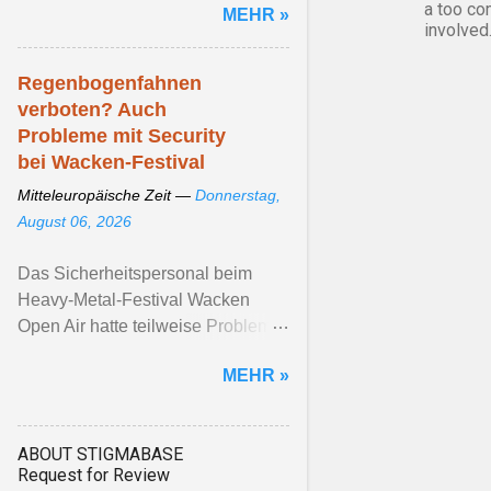
a too co
MEHR »
involved
Regenbogenfahnen
verboten? Auch
Probleme mit Security
bei Wacken-Festival
Mitteleuropäische Zeit —
Donnerstag,
August 06, 2026
Das Sicherheitspersonal beim
Heavy-Metal-Festival Wacken
Open Air hatte teilweise Probleme
mit Regenbogenfahnen. Die
MEHR »
Veranstalter*innen betonen, ...
Artikel ansehen ...
ABOUT STIGMABASE
Request for Review