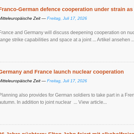
Franco-German defence cooperation under strain as
Mitteleuropäische Zeit —
Freitag, Juli 17, 2026
France and Germany will discuss deepening cooperation on nucle
range strike capabilities and space at a joint ... Artikel ansehen ..
Germany and France launch nuclear cooperation
Mitteleuropäische Zeit —
Freitag, Juli 17, 2026
Planning also provides for German soldiers to take part in a French
autumn. In addition to joint nuclear ... View article...