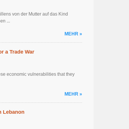
llens von der Mutter auf das Kind
en ...
MEHR »
r a Trade War
se economic vulnerabilities that they
MEHR »
in Lebanon