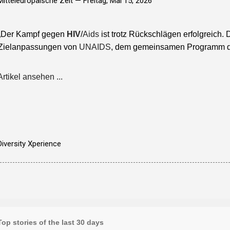
Mitteleuropäische Zeit —
Freitag, Mai 15, 2026
„Der Kampf gegen
HIV
/
Aids
ist trotz Rückschlägen erfolgreich. 
Zielanpassungen von
UNAIDS
, dem gemeinsamen Programm de
Artikel ansehen ...
Diversity Xperience
Top stories of the last 30 days