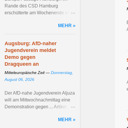
Rande des CSD Hamburg
erschütterte am Wochenende viele
queere ... Artikel ansehen ...
MEHR »
Augsburg: AfD-naher
Jugendverein meldet
Demo gegen
Dragqueen an
Mitteleuropäische Zeit —
Donnerstag,
August 06, 2026
Der AfD-nahe Jugendverein Aljuza
will am Mittwochnachmittag eine
Demonstration gegen ... Artikel
ansehen ...
MEHR »