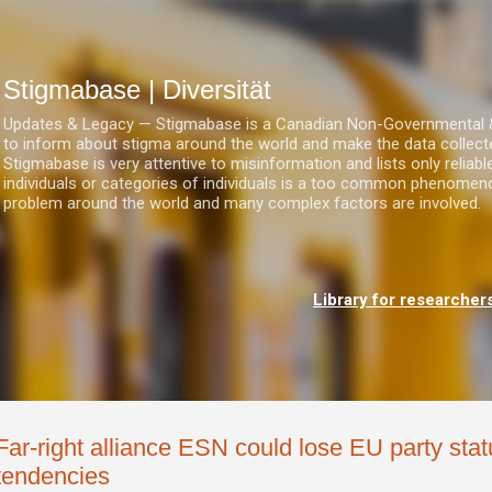
Direkt zum Hauptbereich
Stigmabase | Diversität
Updates & Legacy — Stigmabase is a Canadian Non-Governmental & No
to inform about stigma around the world and make the data collect
Stigmabase is very attentive to misinformation and lists only reliab
individuals or categories of individuals is a too common phenomenon
problem around the world and many complex factors are involved.
Library for researcher
Far-right alliance ESN could lose EU party stat
tendencies