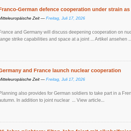
Franco-German defence cooperation under strain as
Mitteleuropäische Zeit —
Freitag, Juli 17, 2026
France and Germany will discuss deepening cooperation on nucle
range strike capabilities and space at a joint ... Artikel ansehen ..
Germany and France launch nuclear cooperation
Mitteleuropäische Zeit —
Freitag, Juli 17, 2026
Planning also provides for German soldiers to take part in a French
autumn. In addition to joint nuclear ... View article...