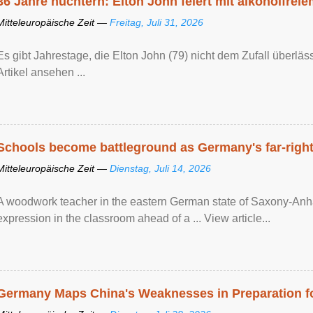
36 Jahre nüchtern: Elton John feiert mit alkoholfrei
Mitteleuropäische Zeit —
Freitag, Juli 31, 2026
Es gibt Jahrestage, die Elton John (79) nicht dem Zufall überläss
Artikel ansehen ...
Schools become battleground as Germany's far-right 
Mitteleuropäische Zeit —
Dienstag, Juli 14, 2026
A woodwork teacher in the eastern German state of Saxony-Anhalt
expression in the classroom ahead of a ... View article...
Germany Maps China's Weaknesses in Preparation fo