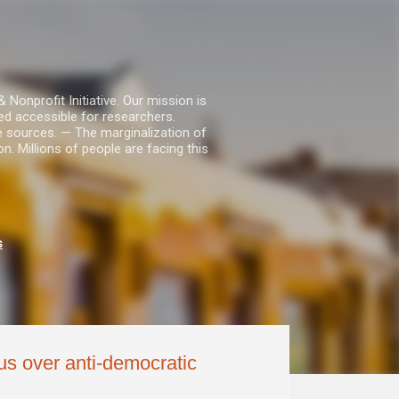
nprofit Initiative. Our mission is
ed accessible for researchers.
le sources. — The marginalization of
. Millions of people are facing this
s
us over anti-democratic