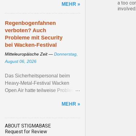
a too co
MEHR »
involved
Regenbogenfahnen
verboten? Auch
Probleme mit Security
bei Wacken-Festival
Mitteleuropäische Zeit —
Donnerstag,
August 06, 2026
Das Sicherheitspersonal beim
Heavy-Metal-Festival Wacken
Open Air hatte teilweise Probleme
mit Regenbogenfahnen. Die
MEHR »
Veranstalter*innen betonen, ...
Artikel ansehen ...
ABOUT STIGMABASE
Request for Review