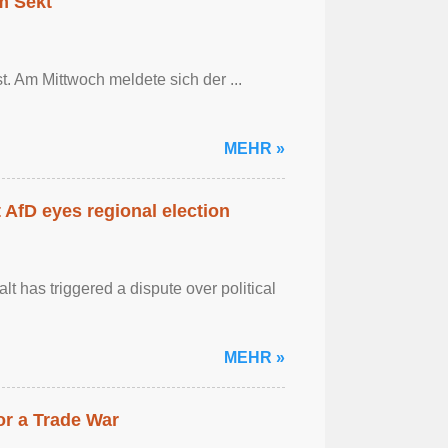
em Sekt
t. Am Mittwoch meldete sich der ...
MEHR »
AfD eyes regional election
 has triggered a dispute over political
MEHR »
r a Trade War