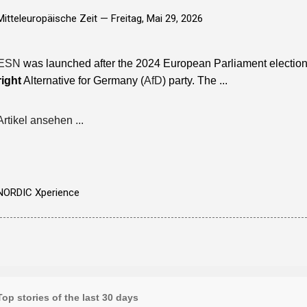
Mitteleuropäische Zeit —
Freitag, Mai 29, 2026
ESN
was launched after the 2024 European Parliament elections 
right
Alternative for Germany (
AfD
) party. The ...
Artikel ansehen ...
NORDIC Xperience
Top stories of the last 30 days