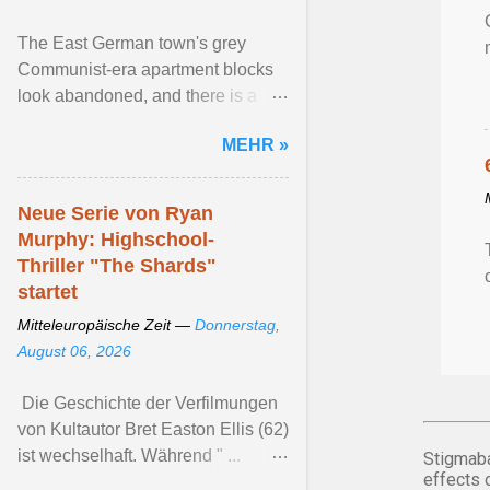
The East German town's grey
Communist-era apartment blocks
look abandoned, and there is a
whiff of the grave in the market
MEHR »
square. “We call Dessau the ...
Artikel ansehen ...
Neue Serie von Ryan
Murphy: Highschool-
Thriller "The Shards"
startet
Mitteleuropäische Zeit —
Donnerstag,
August 06, 2026
Die Geschichte der Verfilmungen
von Kultautor Bret Easton Ellis (62)
ist wechselhaft. Während " ...
Stigmaba
effects 
Artikel ansehen ...