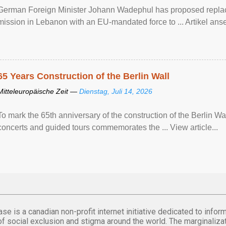
German Foreign Minister Johann Wadephul has proposed repla
mission ​in Lebanon with an EU-mandated force ‌to ... Artikel anse
65 Years Construction of the Berlin Wall
Mitteleuropäische Zeit —
Dienstag, Juli 14, 2026
To mark the 65th anniversary of the construction of the Berlin Wal
concerts and guided tours commemorates the ... View article...
se is a canadian non-profit internet initiative dedicated to inf
of social exclusion and stigma around the world. The marginalizati