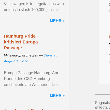
Volkswagen is in negotiations with
unions to slash 100,000 jobs and
shutter factories. That's serving as
MEHR »
fuel for the far - right ... Artikel
ansehen ...
Hamburg Pride
kritisiert Europa
Passage
Mitteleuropäische Zeit —
Dienstag,
August 04, 2026
Europa Passage Hamburg. Am
Rande des CSD Hamburg
erschütterte am Wochenende viele
queere ... Artikel ansehen ...
MEHR »
Stigmaba
effects 