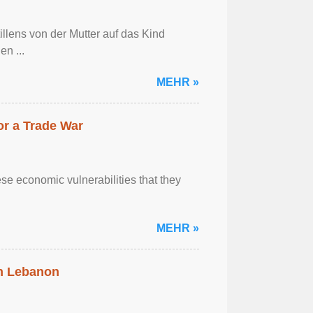
llens von der Mutter auf das Kind
en ...
MEHR »
r a Trade War
se economic vulnerabilities that they
MEHR »
in Lebanon