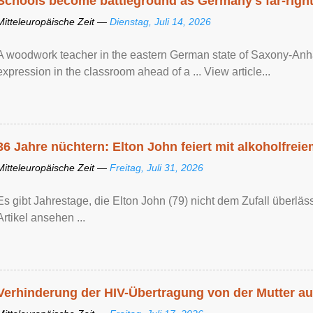
Schools become battleground as Germany's far-right 
Mitteleuropäische Zeit —
Dienstag, Juli 14, 2026
A woodwork teacher in the eastern German state of Saxony-Anhalt
expression in the classroom ahead of a ... View article...
36 Jahre nüchtern: Elton John feiert mit alkoholfrei
Mitteleuropäische Zeit —
Freitag, Juli 31, 2026
Es gibt Jahrestage, die Elton John (79) nicht dem Zufall überläss
Artikel ansehen ...
Verhinderung der HIV-Übertragung von der Mutter au