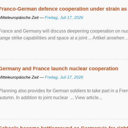
Franco-German defence cooperation under strain as
Mitteleuropäische Zeit —
Freitag, Juli 17, 2026
France and Germany will discuss deepening cooperation on nucle
range strike capabilities and space at a joint ... Artikel ansehen ..
Germany and France launch nuclear cooperation
Mitteleuropäische Zeit —
Freitag, Juli 17, 2026
Planning also provides for German soldiers to take part in a French
autumn. In addition to joint nuclear ... View article...