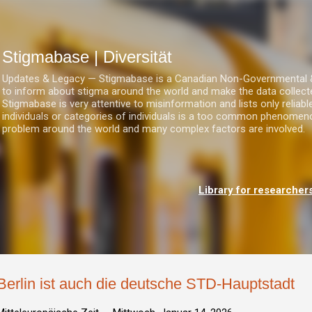
Direkt zum Hauptbereich
Stigmabase | Diversität
Updates & Legacy — Stigmabase is a Canadian Non-Governmental & No
to inform about stigma around the world and make the data collect
Stigmabase is very attentive to misinformation and lists only reliab
individuals or categories of individuals is a too common phenomenon
problem around the world and many complex factors are involved.
Library for researcher
Berlin ist auch die deutsche STD-Hauptstadt