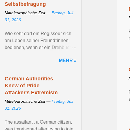
Selbstbefragung
Mitteleuropäische Zeit —
Freitag, Juli
31, 2026
Wie sehr darf ein Regisseur sich
am Leben seiner Freund*innen
bedienen, wenn er ein Drehbuch
schreibt ? Über diese Frage
MEHR »
künstlerischen Schaffens ... Artikel
ansehen ...
German Authorities
Knew of Pride
Attacker's Extremism
Mitteleuropäische Zeit —
Freitag, Juli
31, 2026
The assailant , a German citizen,
was imprisoned after trying to join