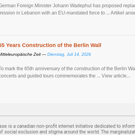
German Foreign Minister Johann Wadephul has proposed repla
mission ​in Lebanon with an EU-mandated force ‌to ... Artikel anse
65 Years Construction of the Berlin Wall
Mitteleuropäische Zeit —
Dienstag, Juli 14, 2026
To mark the 65th anniversary of the construction of the Berlin Wal
concerts and guided tours commemorates the ... View article...
se is a canadian non-profit internet initiative dedicated to inf
of social exclusion and stigma around the world. The marginalizati