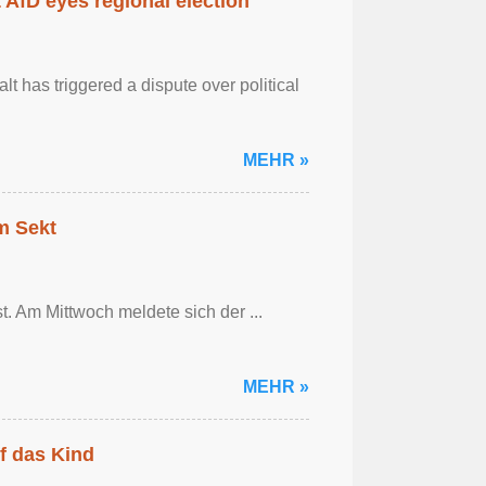
AfD eyes regional election
 has triggered a dispute over political
MEHR »
em Sekt
t. Am Mittwoch meldete sich der ...
MEHR »
f das Kind