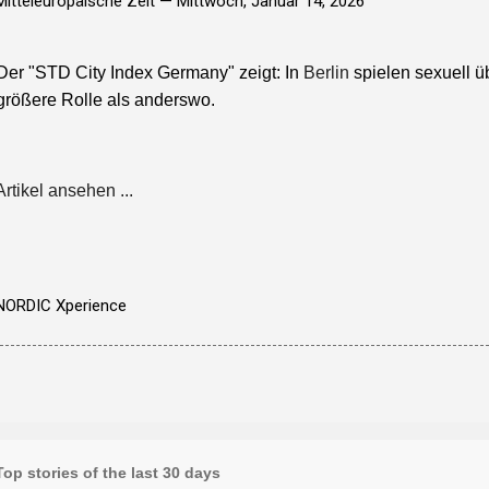
Mitteleuropäische Zeit —
Mittwoch, Januar 14, 2026
Der "STD City Index Germany" zeigt: In
Berlin
spielen sexuell ü
größere Rolle als anderswo.
Artikel ansehen ...
NORDIC Xperience
Top stories of the last 30 days