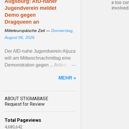
Augsburg: AfD-naher
a too co
Jugendverein meldet
involved
Demo gegen
Dragqueen an
Mitteleuropäische Zeit —
Donnerstag,
August 06, 2026
Der AfD-nahe Jugendverein Aljuza
will am Mittwochnachmittag eine
Demonstration gegen ... Artikel
ansehen ...
MEHR »
ABOUT STIGMABASE
Request for Review
Total Pageviews
4,680,642