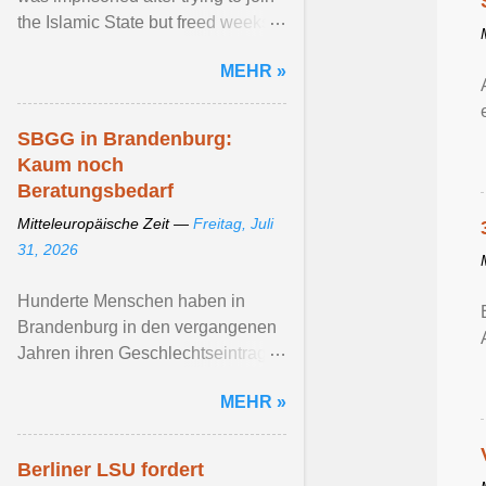
the Islamic State but freed weeks
before attacking a gay Pride event
MEHR »
in ... Artikel ansehen ...
SBGG in Brandenburg:
Kaum noch
Beratungsbedarf
Mitteleuropäische Zeit —
Freitag, Juli
31, 2026
Hunderte Menschen haben in
Brandenburg in den vergangenen
Jahren ihren Geschlechtseintrag
ändern lassen. Artikel ansehen ...
MEHR »
Berliner LSU fordert